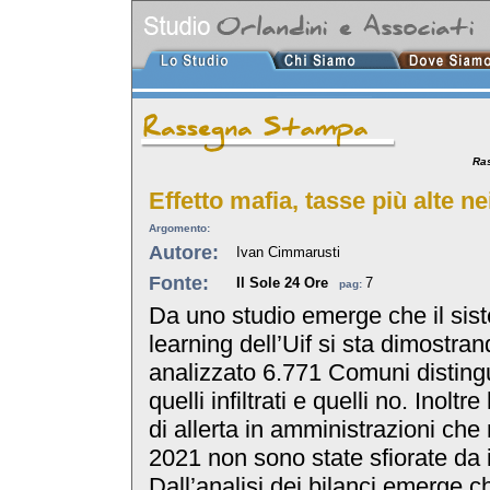
Ra
Effetto mafia, tasse più alte ne
Argomento:
Autore:
Ivan Cimmarusti
Fonte:
Il Sole 24 Ore
7
pag:
Da uno studio emerge che il sis
learning dell’Uif si sta dimostran
analizzato 6.771 Comuni distin
quelli infiltrati e quelli no. Inoltr
di allerta in amministrazioni che
2021 non sono state sfiorate da 
Dall’analisi dei bilanci emerge 